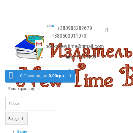
+380988282679
+380503011973
booksnewtime@gmail.com
пн-пт 10:00-18:00
0
Tоваров,
на
0.00грн.
Ваша корзина пуста!
Везде
Везде