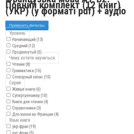
Повний комплект (12 книг)
(УКР) (у форматі pdf) + аудіо
Применить фильтры
Уровень
Начинающий (13)
Средний (12)
Продвинутый (5)
Чему хотите научиться
Чтение (8)
Грамматика (16)
Словарный запас (10)
Серия
Живые книги (6)
Супертренажер (10)
Книги для чтения (4)
Справочники (3)
Для жизни во Франции (4)
Язык книги
укр-фран (19)
рус-фран (5)