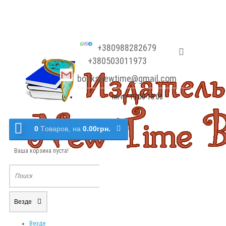
+380988282679
+380503011973
booksnewtime@gmail.com
пн-пт 10:00-18:00
0
Tоваров,
на
0.00грн.
Ваша корзина пуста!
Везде
Везде