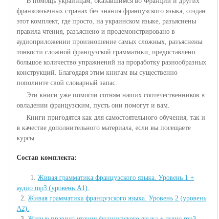
В помощь украинцам, оказавшимся во Франции и других
франкоязычных странах без знания французского языка, создан
этот комплект, где просто, на украинском языке, разъяснены
правила чтения, разъяснено и продемонстрировано в
аудиоприложении произношение самых сложных, разъяснены
тонкости сложной французской грамматики, предоставлено
большое количество упражнений на проработку разнообразных
конструкций. Благодаря этим книгам вы существенно
пополните свой словарный запас.
Эти книги уже помогли сотням наших соотечественников в
овладении французским, пусть они помогут и вам.
Книги пригодятся как для самостоятельного обучения, так и
в качестве дополнительного материала, если вы посещаете
курсы.
Состав комплекта:
1.
Живая грамматика французского языка. Уровень 1 +
аудио mp3 (уровень А1).
2.
Живая гр
амматика французского языка. Уровень 2 (уровень
А2).
3.
Живые правила чтения французского языка + аудио mp3