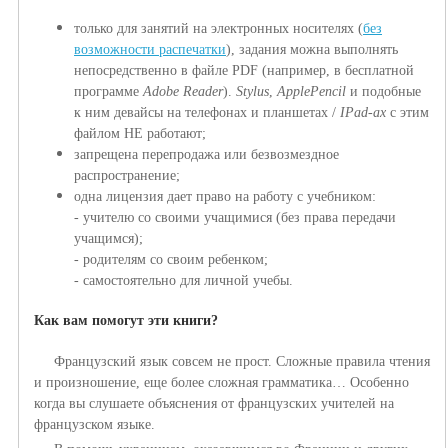
только для занятий на электронных носител
ях (
без
возможности распечатки
), з
адания можна выполнять
непосредственно в файле PDF (например, в бесплатной
программе
Adobe Reader
).
Stylus
,
ApplePencil
и подобные
к ним девайсы на телефонах и планшетах /
IPad-ах
с этим
файлом НЕ работают;
запрещена перепродажа или безвозмездное
распространение
;
одна лицензия дает право на работу с учебником:
-
учителю со своими учащимися (без права передачи
учащимся);
-
родителям со своим ребенком;
-
самостоятельно для личной учебы.
Как вам помогут эти книги?
Французский язык совсем не прост. Сложные правила чтения
и произношение, еще более сложная грамматика… Особенно
когда вы слушаете объяснения от французских учителей на
французском языке.