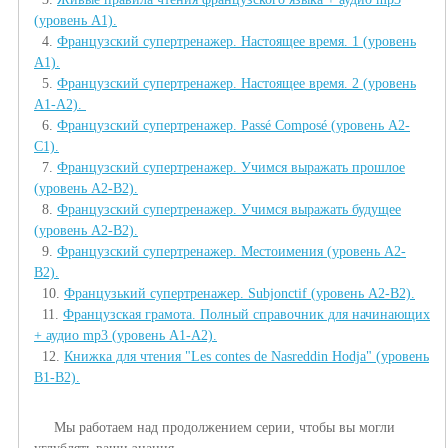
(уровень А1).
4.
Французский супертренажер. Настоящее время. 1 (уровень
А1).
5.
Французский супертренажер. Настоящее время. 2 (уровень
А1-А2).
6.
Французский супертренажер. Passé Composé (уровень А2-
С1).
7.
Французский супертренажер. Учимся выражать прошлое
(уровень А2-В2).
8.
Французский супертренажер. Учимся выражать будущее
(уровень А2-В2).
9.
Французский супертренажер. Местоимения (уровень А2-
В2).
10.
Французький супертренажер. Subjonctif
(уровень А2-В2).
11.
Французская грамота. Полный справочник для начинающих
+ аудио mp3 (уровень А1-А2).
12.
Книжка для чтения "Les contes de Nasreddin Hodja" (уровень
В1-В2).
Мы работаем над продолжением серии, чтобы вы могли