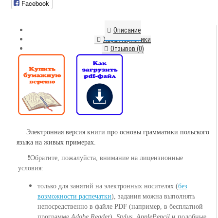
Facebook
Описание
Характеристики
Отзывов (0)
Электронная версия книги про основы грамматики польского
языка на живых примерах
.
❗️Обратите, пожалуйста, внимание на лицензионные
условия:
только для занятий на электронных носител
ях (
без
возможности распечатки
), з
адания можна выполнять
непосредственно в файле PDF (например, в бесплатной
программе
Adobe Reader
).
Stylus
,
ApplePencil
и подобные