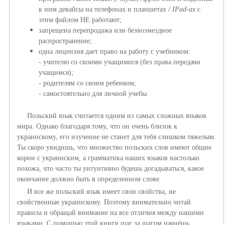
к ним девайсы на телефонах и планшетах /
IPad-ах
с
этим файлом НЕ работают;
запрещена перепродажа или безвозмездное
распространение
;
одна лицензия дает право на работу с учебником:
-
учителю со своими учащимися (без права передачи
учащимся);
-
родителям со своим ребенком;
-
самостоятельно для личной учебы.
Польский язык считается одним из самых сложных языков
мира. Однако благодаря тому, что он очень близок к
украинскому, его изучение не станет для тебя слишком тяжелым.
Ты скоро увидишь, что множество польских слов имеют общие
корни с украинским, а грамматика наших языков настолько
похожа, что часто ты унтуитивно будешь догадываться, какое
окончание должно быть в определенном слове.
И все же польский язык имеет свои свойства, не
свойственные украинскому. Поэтому внимательно читай
правила и обращай внимание на все отличия между нашими
языками. С помощью этой книги шаг за шагом начнёшь