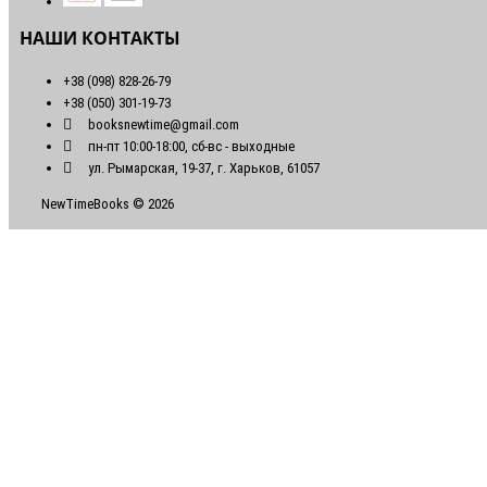
НАШИ КОНТАКТЫ
+38 (098) 828-26-79
+38 (050) 301-19-73
booksnewtime@gmail.com
пн-пт 10:00-18:00, сб-вс - выходные
ул. Рымарская, 19-37, г. Харьков, 61057
NewTimeBooks © 2026