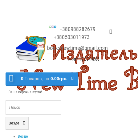
+380988282679
+380503011973
booksnewtime@gmail.com
пн-пт 10:00-18:00
0
Tоваров,
на
0.00грн.
Ваша корзина пуста!
Везде
Везде