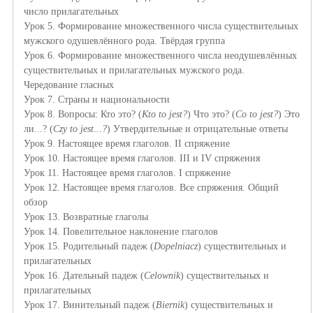
число прилагательных
Урок 5.
Формирование множественного числа существительных
мужского одушевлённого рода. Твёрдая группа
Урок 6.
Формирование множественного числа неодушевлённых
существительных и прилагательных мужского рода.
Чередование гласных
Урок 7.
Страны и национальности
Урок 8. Вопросы: Кто это? (
Kto to jest?
) Что это? (
Co to jest?
) Это
ли...? (
Czy to jest...?
)
Утвердительные и отрицательные ответы
Урок 9.
Настоящее время глаголов
. II
спряжение
Урок 10.
Настоящее время глаголов
.
I
I
I и
IV
спряжени
я
Урок 11.
Настоящее время глаголов
.
I
спряжение
Урок 12.
Настоящее время глаголов
. Все
спряжени
я
.
Общий
обзор
Урок 13.
Возвратные глаголы
Урок 14.
Повелительное наклонение глаголов
Урок 15. Родительный падеж (
Dopelniacz
)
существительных и
прилагательных
Урок 16. Дательный падеж
(
Celownik
)
существительных и
прилагательных
Урок 17. Винительный падеж
(
Biernik
)
существительных и