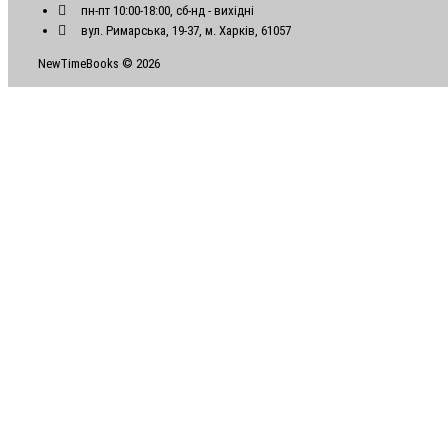
пн-пт 10:00-18:00, сб-нд - вихідні
вул. Римарська, 19-37, м. Харків, 61057
NewTimeBooks © 2026