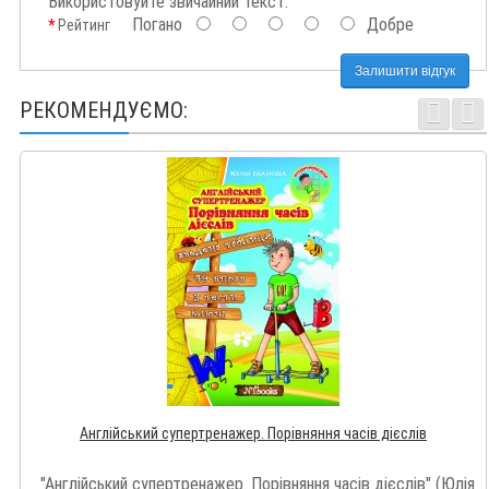
Використовуйте звичайний текст.
Погано
Добре
Рейтинг
Залишити відгук
РЕКОМЕНДУЄМО:
Англійський супертренажер. Порівняння часів дієслів
"Англійський супертренажер. Порівняння часів дієслів" (Юлія