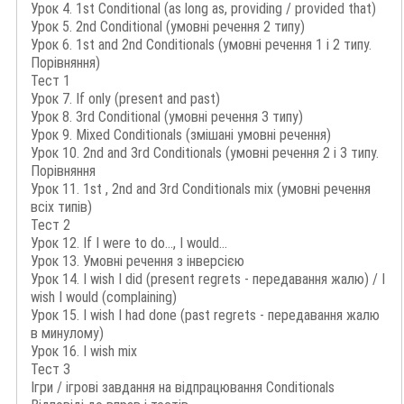
Урок 4. 1st Conditional (as long as, providing / provided that)
Урок 5. 2nd Conditional (умовні речення 2 типу)
Урок 6. 1st and 2nd Conditionals (умовні речення 1 і 2 типу.
Порівняння)
Тест 1
Урок 7. If only (present and past)
Урок 8. 3rd Conditional (умовні речення 3 типу)
Урок 9. Mixed Conditionals (змішані умовні речення)
Урок 10. 2nd and 3rd Conditionals (умовні речення 2 і 3 типу.
Порівняння
Урок 11. 1st , 2nd and 3rd Conditionals mix (умовні речення
всіх типів)
Тест 2
Урок 12. If I were to do..., I would...
Урок 13. Умовні речення з інверсією
Урок 14. I wish I did (present regrets - передавання жалю) / I
wish I would (complaining)
Урок 15. I wish I had done (past regrets - передавання жалю
в минулому)
Урок 16. I wish mix
Тест 3
Ігри / ігрові завдання на відпрацювання Conditionals