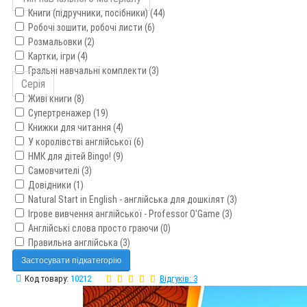
Книги (підручники, посібники) (44)
Робочі зошити, робочі листи (6)
Розмальовки (2)
Картки, ігри (4)
Гральні навчальні комплекти (3)
Серія
Живі книги (8)
Супертренажер (19)
Книжки для читання (4)
У королівстві англійської (6)
НМК для дітей Bingo! (9)
Самовчителі (3)
Довідники (1)
Natural Start in English - англійська для дошкілят (3)
Ігрове вивчення англійської - Professor O'Game (3)
Англійські слова просто граючи (0)
Правильна англійська (3)
Застосувати підкатегорію
Код товару:
10212
Відгуків: 3