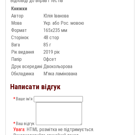
Відповіді до вправ і тестів
Книжки
Автор
Юлія Іванова
Мова
Укр. або Рос. мовою
Формат
165х235 мм
Сторінок
48 стор
Вага
85 г
Рік видання
2019 рік
Папір
Офсет
Друк всередині
Двокольорова
Обкладинка
М’яка ламінована
Написати відгук
Ваше ім’я
Ваш відгук
Увага:
HTML розмітка не підтримується.