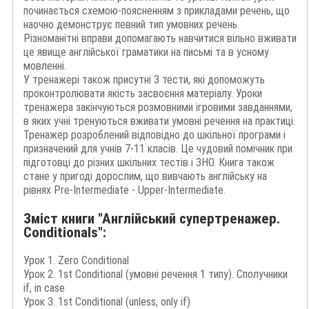
починається схемою-поясненням з прикладами речень, що
наочно демонструє певний тип умовних речень.
Різноманітні вправи допомагають навчитися вільно вживати
це явище англійської граматики на письмі та в усному
мовленні.
У тренажері також присутні 3 тести, які допоможуть
проконтролювати якість засвоєння матеріалу. Уроки
тренажера закінчуються розмовними ігровими завданнями,
в яких учні тренуються вживати умовні речення на практиці.
Тренажер розроблений відповідно до шкільної програми і
призначений для учнів 7-11 класів. Це чудовий помічник при
підготовці до різних шкільних тестів і ЗНО. Книга також
стане у пригоді дорослим, що вивчають англійську на
рівнях Pre-Intermediate - Upper-Intermediate.
Зміст книги "Англійський супертренажер.
Conditionals":
Урок 1. Zero Conditional
Урок 2. 1st Conditional (умовні речення 1 типу). Сполучники
if, in case
Урок 3. 1st Conditional (unless, only if)