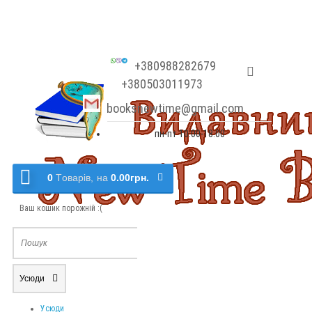
+380988282679
+380503011973
booksnewtime@gmail.com
пн-пт 10:00-18:00
0
Tоварів,
на
0.00грн.
Ваш кошик порожній :(
Усюди
Усюди