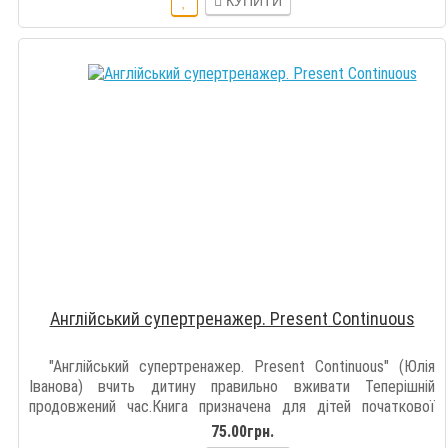
КУПИТИ
Англійський супертренажер. Present Continuous
"Англійський супертренажер. Present Continuous" (Юлія
Іванова) вчить дитину правильно вживати Теперішній
продовжений час.Книга призначена для дітей початкової
школи, а її вправи побудовано..
75.00грн.