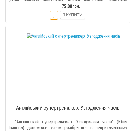
вживати один із найскладн..
75.00грн.
КУПИТИ
Англійський супертренажер. Узгодження часів
"Англійський супертренажер. Узгодження часів" (Юлія
Іванова) допоможе учням розібратися в непритаманному