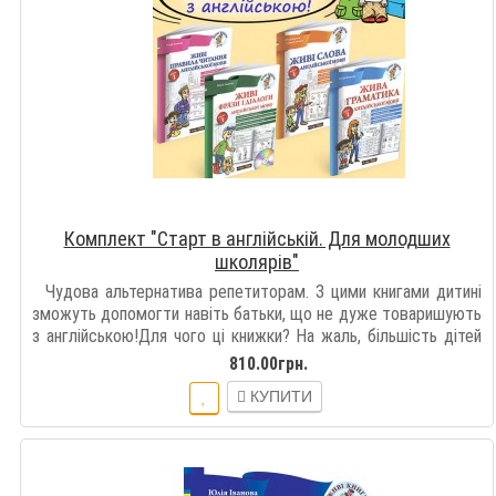
Комплект "Старт в англійській. Для молодших
школярів"
Чудова альтернатива репетиторам. З цими книгами дитині
зможуть допомогти навіть батьки, що не дуже товаришують
з англійською!Для чого ці книжки? На жаль, більшість дітей
(а точніше, їхніх ба..
810.00грн.
КУПИТИ