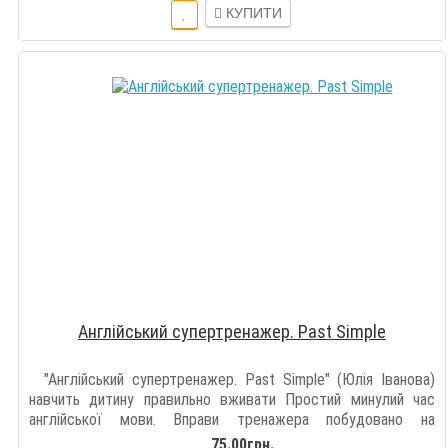
КУПИТИ
Англійський супертренажер. Past Simple
"Англійський супертренажер. Past Simple" (Юлія Іванова)
навчить дитину правильно вживати Простий минулий час
англійської мови. Вправи тренажера побудовано на
нескладній лексиці, яку мають знат..
75.00грн.