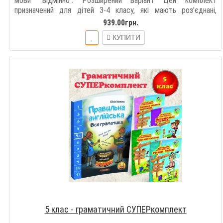
мови "відмінно". Розширений варіант Цей комплект
призначений для дітей 3-4 класу, які мають роз'єднані,
нестабільні («тут пам'я..
939.00грн.
КУПИТИ
5 клас - граматичний СУПЕРкомплект