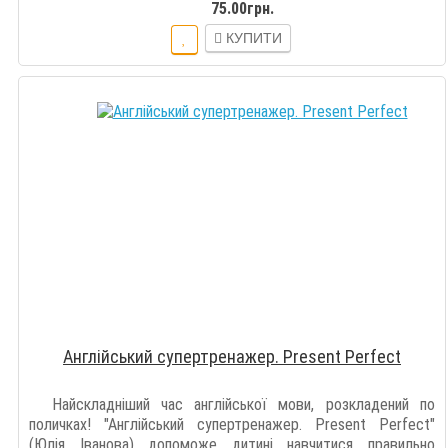
дитину пр..
75.00грн.
КУПИТИ
Англійський супертренажер. Present Perfect
Найскладніший час англійської мови, розкладений по
поличках! "Англійський супертренажер. Present Perfect"
(Юлія Іванова) допоможе дитині навчитися правильно