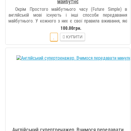
майбутнє
Окрім Простого майбутнього часу (Future Simple) в
англійській мові існують і інші способи передавання
майбутнього. У кожного з них є свої правила вживання, які
необхідно засвоїти, щоб сп..
100.00грн.
КУПИТИ
Англійський супертренажер. Вчимося передавати