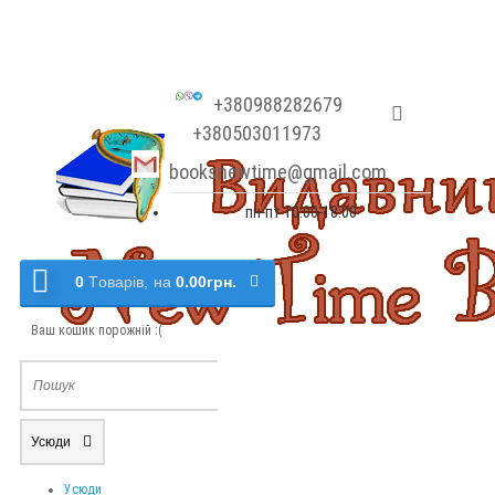
+380988282679
+380503011973
booksnewtime@gmail.com
пн-пт 10:00-18:00
0
Tоварів,
на
0.00грн.
Ваш кошик порожній :(
Усюди
Усюди