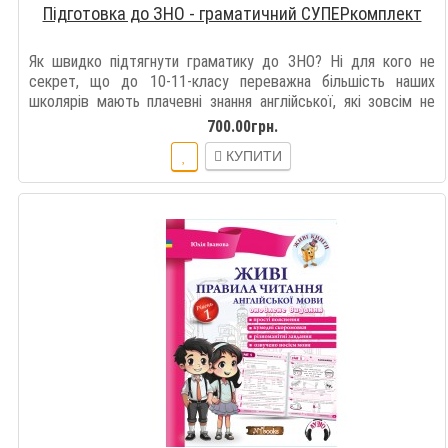
Підготовка до ЗНО - граматичний СУПЕРкомплект
Як швидко підтягнути граматику до ЗНО? Ні для кого не
секрет, що до 10-11-класу переважна більшість наших
школярів мають плачевні знання англійської, які зовсім не
відповідають міністерській програмі..
700.00грн.
КУПИТИ