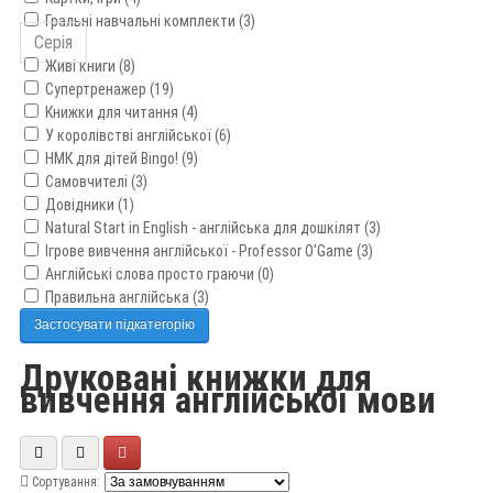
Гральні навчальні комплекти (3)
Серія
Живі книги (8)
Супертренажер (19)
Книжки для читання (4)
У королівстві англійської (6)
НМК для дітей Bingo! (9)
Самовчителі (3)
Довідники (1)
Natural Start in English - англійська для дошкілят (3)
Ігрове вивчення англійської - Professor O'Game (3)
Англійські слова просто граючи (0)
Правильна англійська (3)
Застосувати підкатегорію
Друковані книжки для
вивчення англійської мови
Сортування: