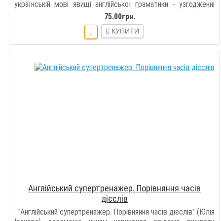
українській мові явищі англійської граматики - узгодженні
часів. Тренажер розроб..
75.00грн.
КУПИТИ
Англійський супертренажер. Порівняння часів
дієслів
"Англійський супертренажер. Порівняння часів дієслів" (Юлія