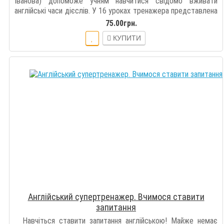
Іванова) допоможе учням навчитися свідомо вживати
англійські часи дієслів. У 16 уроках тренажера представлена
коротенька теорія щ..
75.00грн.
КУПИТИ
Англійський супертренажер. Вчимося ставити
запитання
Навчіться ставити запитання англійською! Майже немає