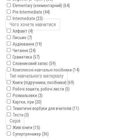
Elementary (елементарний) (64)
Pre-Intermediate (44)
Intermediate (23)
Чого хочете навчитися
Алфавіт (4)
Письмо (7)
Аудіювання (19)
Читання (24)
Граматика (57)
Словниковий запас (59)
Комплексні навчальні посібники (14)
Тип навчального матеріалу
Книги (підручники, посібники) (69)
Робочі зошити, робочі листи (5)
Розмальовки (3)
Картки, ігри (20)
Тематичні ворбуки для вчителів (11)
Тести (3)
Серія
Живі книги (15)
Супертренажер (36)