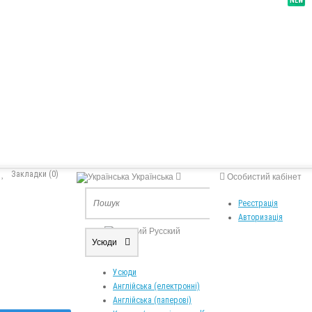
NEW
Закладки (0)
Українська
Особистий кабінет
Реєстрація
Українська
Авторизація
Русский
Усюди
Усюди
Англійська (електронні)
Англійська (паперові)