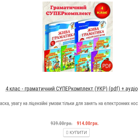
4 клас - граматичний СУПЕРкомплект (УКР) (pdf) + аудіо
ска, увагу на ліцензійні умови:тільки для занять на електронних нос
939.00грн.
914.00грн.
КУПИТИ