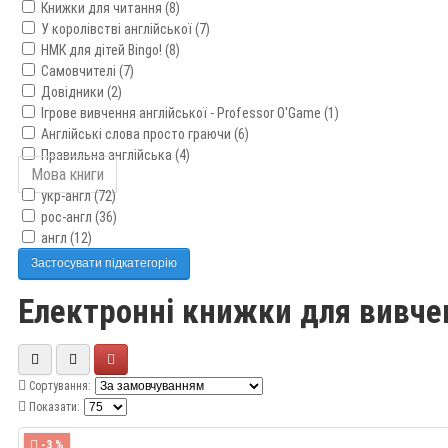
Книжки для читання (8)
У королівстві англійської (7)
НМК для дітей Bingo! (8)
Самовчителі (7)
Довідники (2)
Ігрове вивчення англійської - Professor O'Game (1)
Англійські слова просто граючи (6)
Правильна англійська (4)
Мова книги
укр-англ (72)
рос-англ (36)
англ (12)
Застосувати підкатегорію
Електронні книжки для вивчен
Сортування:
Показати:
-3 %