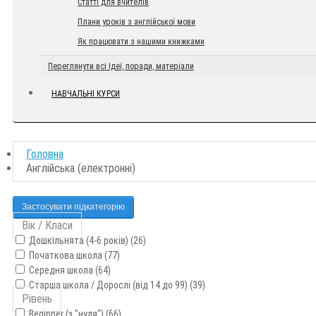
Статті для вчителів
Плани уроків з англійської мови
Як працювати з нашими книжками
Переглянути всі Ідеї, поради, матеріали
НАВЧАЛЬНІ КУРСИ
Головна
Англійська (електронні)
Застосувати підкатегорію
Вік / Класи
Дошкільнята (4-6 років) (26)
Початкова школа (77)
Середня школа (64)
Старша школа / Дорослі (від 14 до 99) (39)
Рівень
Beginner (з "нуля") (66)