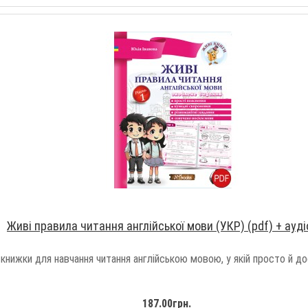
Живі правила читання англійської мови (УКР) (pdf) + ауді
нижки для навчання читання англійською мовою, у якій просто й дос
187.00грн.