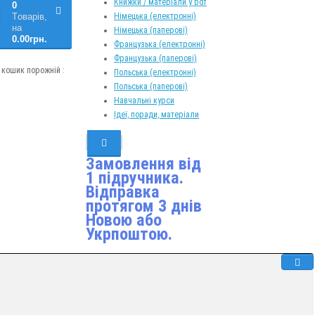
Книжки / матеріали у pdf
0
Німецька (електронні)
Tоварів,
на
Німецька (паперові)
0.00грн.
Французька (електронні)
Французька (паперові)
кошик порожній :
Польська (електронні)
Польська (паперові)
Навчальні курси
Ідеї, поради, матеріали
Замовлення від
1 підручника.
Відправка
протягом 3 днів
Новою або
Укрпоштою.