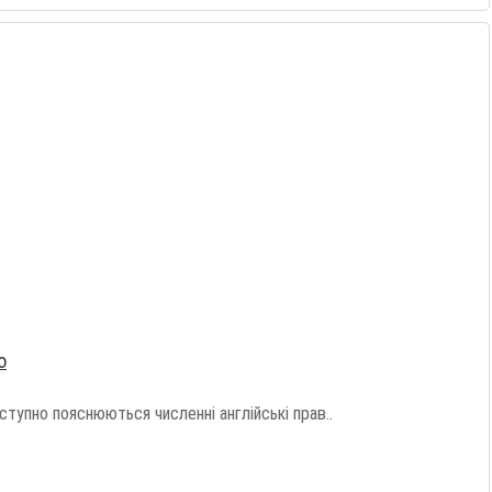
о
тупно пояснюються численні англійські прав..