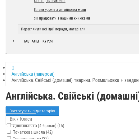
Статті для вчителів
Плани уроків з англійської мови
Як працювати з нашими книжками
Переглянути всі Ідеї, поради, матеріали
НАВЧАЛЬНІ КУРСИ
Англійська (паперові)
Англійська. Свійські (домашні) тварини. Розмальовка + завдан
Англійська. Свійські (домашн
Застосувати підкатегорію
Вік / Класи
Дошкільнята (4-6 років) (15)
Початкова школа (42)
Середня школа (32)