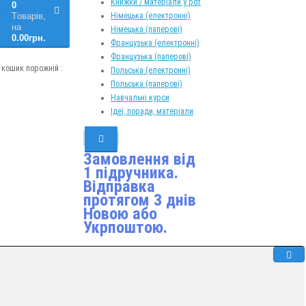
Книжки / матеріали у pdf
0
Німецька (електронні)
Tоварів,
на
Німецька (паперові)
0.00грн.
Французька (електронні)
Французька (паперові)
кошик порожній :
Польська (електронні)
Польська (паперові)
Навчальні курси
Ідеї, поради, матеріали
Замовлення від
1 підручника.
Відправка
протягом 3 днів
Новою або
Укрпоштою.