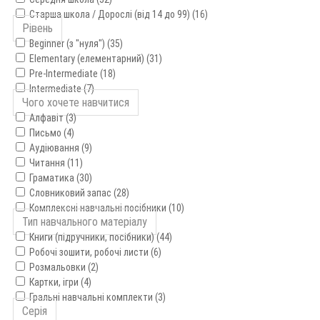
Старша школа / Дорослі (від 14 до 99) (16)
Рівень
Beginner (з "нуля") (35)
Elementary (елементарний) (31)
Pre-Intermediate (18)
Intermediate (7)
Чого хочете навчитися
Алфавіт (3)
Письмо (4)
Аудіювання (9)
Читання (11)
Граматика (30)
Словниковий запас (28)
Комплексні навчальні посібники (10)
Тип навчального матеріалу
Книги (підручники, посібники) (44)
Робочі зошити, робочі листи (6)
Розмальовки (2)
Картки, ігри (4)
Гральні навчальні комплекти (3)
Серія