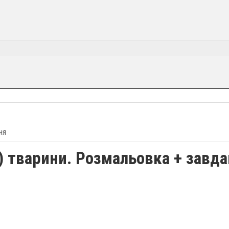
ня
і) тварини. Розмальовка + завд