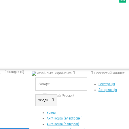
NEW
Закладки (0)
Українська
Особистий кабінет
Реєстрація
Українська
Авторизація
Русский
Усюди
Усюди
Англійська (електронні)
Англійська (паперові)