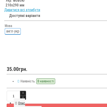
Укр. мовою
210х290 мм
Дивитися всі атрибути
Доступні варіанти
Мова
англ-укр
35.00грн.
Наявність:
В наявності
Опис