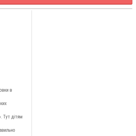
овки в
ьких
». Тут дітям
равильно