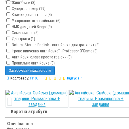
Живі книги (8)
Супертренажер (19)
Книжки для читання (4)
У королівстві англійської (6)
НМК для дітей Bingo! (9)
Самовчителі (3)
Довідники (1)
Natural Start in English - англійська для дошкілят (3)
Ігрове вивчення англійської - Professor O'Game (3)
Англійські слова просто граючи (0)
Правильна англійська (3)
Застосувати підкатегорію
Код товару:
11103
Відгуків: 1
Короткі атрибути
Юлія Іванова