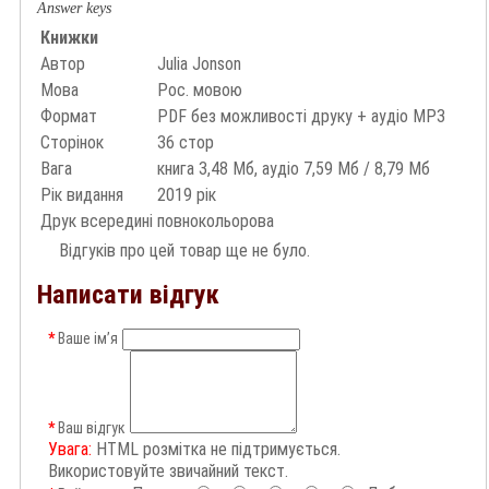
Answer keys
Книжки
Автор
Julia Jonson
Мова
Рос. мовою
Формат
PDF без можливості друку + аудіо MP3
Сторінок
36 стор
Вага
книга 3,48 Мб, аудіо 7,59 Мб / 8,79 Мб
Рік видання
2019 рік
Друк всередині
повнокольорова
Відгуків про цей товар ще не було.
Написати відгук
Ваше ім’я
Ваш відгук
Увага:
HTML розмітка не підтримується.
Використовуйте звичайний текст.