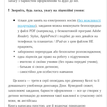
запасу
з барвистим оформленням
та аудіо до неї.
❗️ Зверніть, будь ласка, увагу на ліцензійні умови:
тільки для занять на електронних носі
ях (
без можливості
роздруківки
), з
авдання можна виконувати безпосередньо
у файлі PDF (наприклад, у безкоштовній програмі
Adobe
Reader
).
Stylus
,
ApplePencil
і подібні до них девайси на
телефонах та планшетах /
IPad-ах
з цим файлом НЕ
працюють;
заборонено перепродаж або безоплатне розповсюдження;
одна ліцензія дає право на роботу з підручником:
- вчителю зі своїми учнями (без права передачі учням);
- батькам зі своєю дитиною;
- самостійно для особистого навчання.
Ця книга — третя в серії оповідань про дівчинку Келлі та її
домашнього улюбленця динозавра Діни. Кумедний сюжет,
захоплюючі завдання, барвисте оформлення ­— все це створює у
дитини мотивацію до вивчення такої важливої в сучасному світі
мови, як англійська.
Книга написана простою, але й водночас природною