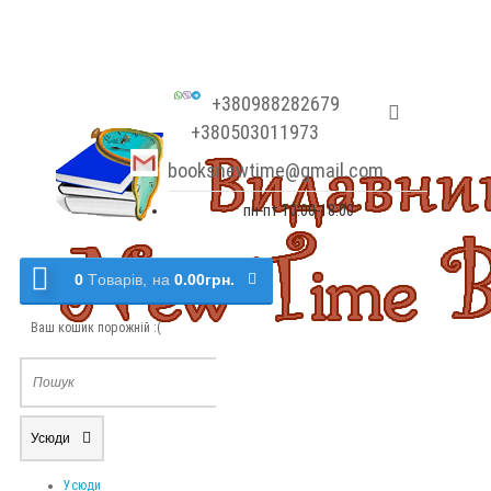
+380988282679
+380503011973
booksnewtime@gmail.com
пн-пт 10:00-18:00
0
Tоварів,
на
0.00грн.
Ваш кошик порожній :(
Усюди
Усюди