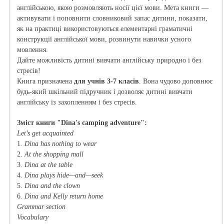
англійською, якою розмовляють носії цієї мови. Мета книги —
активувати і поповнити словниковий запас дитини, показати,
як на практиці використовуються елементарні граматичні
конструкції англійської мови, розвинути навички усного
мовлення.
Дайте можливість дитині вивчати англійську природно і без
стресів!
Книга призначена
для учнів 3-7 класів
. Вона чудово доповнює
будь-який шкільний підручник і дозволяє дитині вивчати
англійську із захопленням і без стресів.
Зміст книги "Dina's camping adventure":
Let’s get acquainted
1.
Dina has nothing to wear
2.
At the shopping mall
3.
Dina at the table
4.
Dina plays hide—and—seek
5.
Dina and the clown
6.
Dina and Kelly return home
Grammar section
Vocabulary