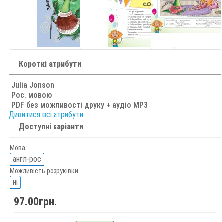
Короткі атрибути
Julia Jonson
Рос. мовою
PDF без можливості друку + аудіо MP3
Дивитися всі атрибути
Доступні варіанти
Мова
англ-рос
Можливість розруківки
ні
97.00грн.