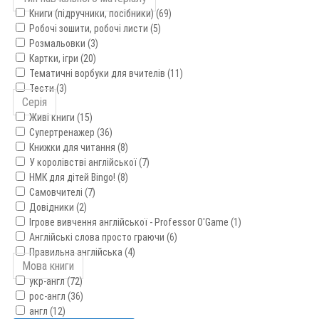
Книги (підручники, посібники) (69)
Робочі зошити, робочі листи (5)
Розмальовки (3)
Картки, ігри (20)
Тематичні ворбуки для вчителів (11)
Тести (3)
Серія
Живі книги (15)
Супертренажер (36)
Книжки для читання (8)
У королівстві англійської (7)
НМК для дітей Bingo! (8)
Самовчителі (7)
Довідники (2)
Ігрове вивчення англійської - Professor O'Game (1)
Англійські слова просто граючи (6)
Правильна англійська (4)
Мова книги
укр-англ (72)
рос-англ (36)
англ (12)