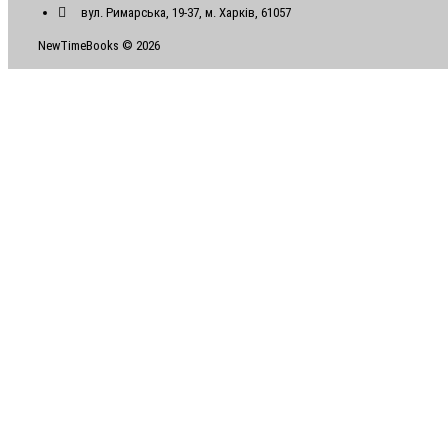
вул. Римарська, 19-37, м. Харків, 61057
NewTimeBooks © 2026