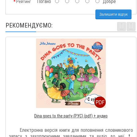
Погано
Добре
Рейтинг
Залишити відгук
РЕКОМЕНДУЄМО:
Dina goes to the party (РУС) (pdf) + аудио
Електронна версія книги для поповнення словникового
запасу з захоплюючими завданнями та аудіо до неї. ❗️