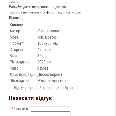
Тест 3
Participe passé
неправильних дієслів
Таблиця неправильних форм часу
futur simple
Відповіді
Книжки
Автор
Юлія Іванова
Мова
Укр. мовою
Формат
165х235 мм
Сторінок
48 стор
Вага
85 г
Рік видання
2023 рік
Папір
Офсет
Друк всередині
Двокольорова
Обкладинка
М’яка ламінована
Відгуків про цей товар ще не було.
Написати відгук
Ваше ім’я