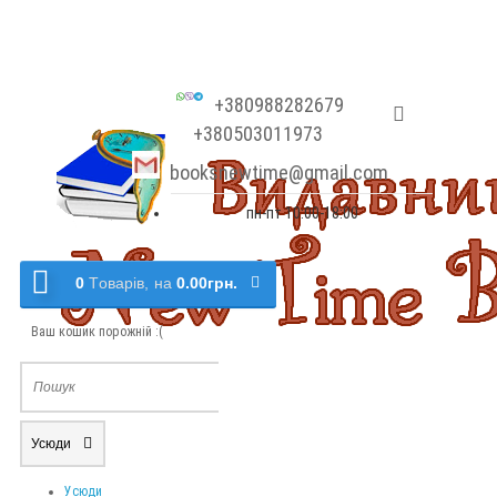
+380988282679
+380503011973
booksnewtime@gmail.com
пн-пт 10:00-18:00
0
Tоварів,
на
0.00грн.
Ваш кошик порожній :(
Усюди
Усюди