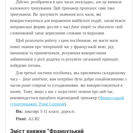
Дійсно, розібратися в цих часах нескладно, але це вимагає
належного тренування. Цей тренажер пропонує саме таке
тренування. Ви зрозумієте значення всіх часів, які
використовуються для вираження майбутніх подій, запам'ятаєте
неправильні форми дієслів у часі
futur simple
та збагатите свій
словниковий запас корисними словами та виразами.
Щоб розпочати роботу з цим посібником, ви маєте мати
певні знання про теперішній час у французькій мові, рід
іменників та прикметників, розуміння використання
займенників у ролі додатка та розуміти загальний принцип
побудови питань.
Для третьої частини посібника, яка присвячена складнішому
часу -
futur antérieur
, вам потрібно бути добре ознайомленими з
часом
passé composé
та узгодженнями, які використовуються в
ньому. Тому, якщо у вас є недостатні знання про цей час,
рекомендується придбати відповідний тренажер
(
Французький
супертренажер. Passé Composé
)
.
Вік:
школярі 5-11 класи; дорослі.
Рівні:
А2-B2.
Зміст книжки "Французький