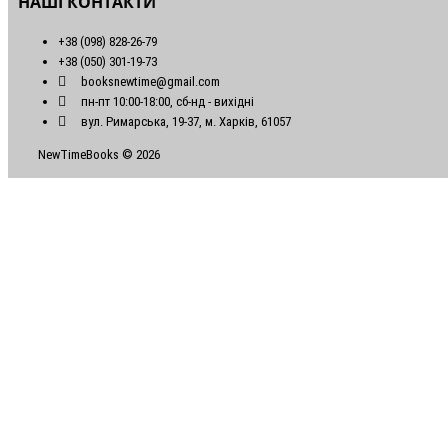
НАШІ КОНТАКТИ
+38 (098) 828-26-79
+38 (050) 301-19-73
booksnewtime@gmail.com
пн-пт 10:00-18:00, сб-нд - вихідні
вул. Римарська, 19-37, м. Харків, 61057
NewTimeBooks © 2026