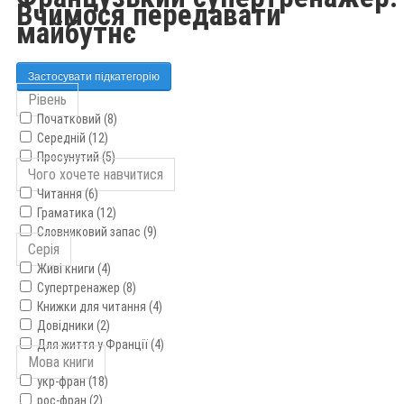
Вчимося передавати
майбутнє
Застосувати підкатегорію
Рівень
Початковий (8)
Середній (12)
Просунутий (5)
Чого хочете навчитися
Читання (6)
Граматика (12)
Словниковий запас (9)
Серія
Живі книги (4)
Супертренажер (8)
Книжки для читання (4)
Довідники (2)
Для життя у Франції (4)
Мова книги
укр-фран (18)
рос-фран (2)