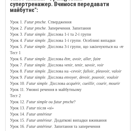
супертренажер. Вчимося передавати
майбутнє":
Урок 1.
Futur proche
. Ствердження
Урок 2.
Futur proche
. Заперечення. Запитання
Урок 3.
Futur simple
. Дієслова 1-ї та 2-ї групи
Урок 4.
Futur simple
. Дієслова 1-ї групи. Особливі випадки
Урок 5.
Futur simple
. Дієслова 3-ї групи, що закінчуються на
-re
Тест 1
Урок 6.
Futur simple
. Дієслова
être
,
avoir
,
aller
,
faire
Урок 7.
Futur simple
. Дієслова
venir
,
tenir
,
savoir
,
voir
Урок 8.
Futur simple
. Дієслова на
-cevoir
;
falloir
,
pleuvoir
,
valoir
Урок 9.
Futur simple
. Дієслова
envoyer
,
devoir
,
pouvoir
,
vouloir
Урок 10.
Futur simple
. Дієслова
acquérir
,
cueillir
,
courir
,
mourir
Урок 11. Умовні речення в майбутньому
Тест 2
Урок 12.
Futur simple ou futur proche
?
Урок 13.
Futur
після «
si
»
Урок 14.
Futur antérieur
Урок 15.
Futur antérieur
. Додаткові випадки вживання
Урок 16.
Futur antérieur
. Запитання та заперечення