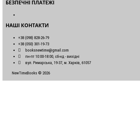
БЕЗПЕЧНІ ПЛАТЕЖІ
НАШІ КОНТАКТИ
+38 (098) 828-26-79
+38 (050) 301-19-73
booksnewtime@gmail.com
пн-пт 10:00-18:00, сб-нд - вихідні
вул. Римарська, 19-37, м. Харків, 61057
NewTimeBooks © 2026