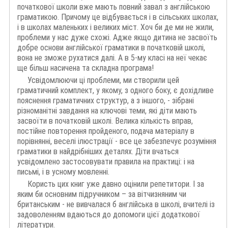
початкової школи вже мають повний завал з англійською
граматикою. Причому це відбувається і в сільських школах,
і в школах маленьких і великих міст. Хоч би де ми не жили,
проблеми у нас дуже схожі. Адже якщо дитина не засвоїть
добре основи англійської граматики в початковій школі,
вона не зможе рухатися далі. А в 5-му класі на неї чекає
ще більш насичена та складна програма!
Усвідомлюючи ці проблеми, ми створили цей
граматичний комплект, у якому, з одного боку, є дохідливе
пояснення граматичних структур, а з іншого, - зібрані
різноманітні завдання на ключові теми, які діти мають
засвоїти в початковій школі. Велика кількість вправ,
постійне повторення пройденого, подача матеріалу в
порівнянні, веселі ілюстрації - все це забезпечує розуміння
граматики в найдрібніших деталях. Діти вчаться
усвідомлено застосовувати правила на практиці: і на
письмі, і в усному мовленні.
Користь цих книг уже давно оцінили репетитори. І за
яким би основним підручником – за вітчизняним чи
британським - не вивчалася б англійська в школі, вчителі із
задоволенням вдаються до допомоги цієї додаткової
літератури.