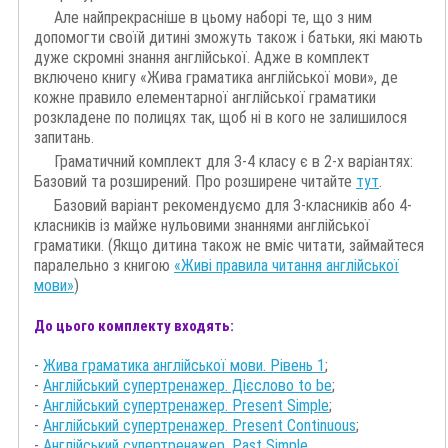
Але найпрекрасніше в цьому наборі те, що з ним
допомогти своїй дитині зможуть також і батьки, які мають
дуже скромні знання англійської. Адже в комплект
включено книгу «Жива граматика англійської мови», де
кожне правило елементарної англійської граматики
розкладене по полицях так, щоб ні в кого не залишилося
запитань.
Граматичний комплект для 3-4 класу є в 2-х варіантях:
Базовий та розширений. Про розширене читайте
тут
.
Базовий варіант рекомендуємо для 3-класників або 4-
класників із майже нульовими знаннями англійської
граматики. (Якщо дитина також не вміє читати, займайтеся
паралельно з книгою
«Живі правила читання англійської
мови»
)
До цього комплекту входять:
-
Жива граматика англійської мови. Рівень 1
;
-
Англійський супертренажер. Дієслово to be
;
-
Англійський супертренажер. Present Simple
;
-
Англійський супертренажер. Present Continuous
;
-
Англійський супертренажер. Past Simple
.