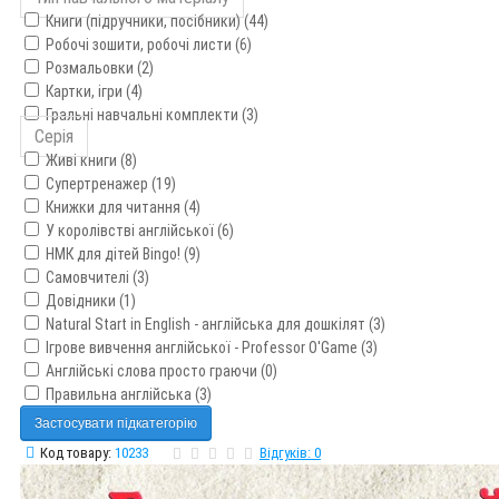
Книги (підручники, посібники) (44)
Робочі зошити, робочі листи (6)
Розмальовки (2)
Картки, ігри (4)
Гральні навчальні комплекти (3)
Серія
Живі книги (8)
Супертренажер (19)
Книжки для читання (4)
У королівстві англійської (6)
НМК для дітей Bingo! (9)
Самовчителі (3)
Довідники (1)
Natural Start in English - англійська для дошкілят (3)
Ігрове вивчення англійської - Professor O'Game (3)
Англійські слова просто граючи (0)
Правильна англійська (3)
Застосувати підкатегорію
Код товару:
10233
Відгуків: 0