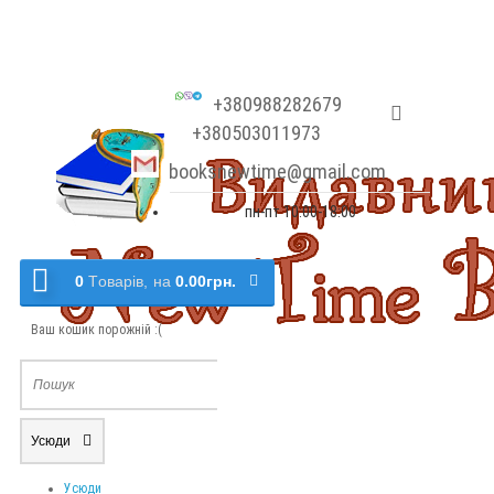
+380988282679
+380503011973
booksnewtime@gmail.com
пн-пт 10:00-18:00
0
Tоварів,
на
0.00грн.
Ваш кошик порожній :(
Усюди
Усюди