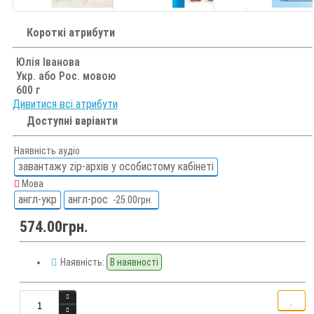
Короткі атрибути
Юлія Іванова
Укр. або Рос. мовою
600 г
Дивитися всі атрибути
Доступні варіанти
Наявність аудіо
завантажу zip-архів у особистому кабінеті
Мова
англ-укр
англ-рос
-25.00грн.
574.00грн.
Наявність:
В наявності