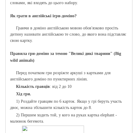
словами, які входять до цього набору.
Як грати в англійські ігри-доміно?
Граючи в доміно англійською мовою обов'язково просіть
дитину називати англійською те слово, до якого вона підставляє
свою картку.
Правила гри-доміно за темою "Великі дикі тварини" (Big
wild animals)
Перед початком гри розріжте аркуші з картками для
англійського доміно по пунктирних лініях.
Кількість гравців
: від 2 до 10
Хід гри.
1) Роздайте гравцям по 6 карток. Якщо у грі беруть участь
двоє, можна збільшити кількість карток до 8.
2) Першим ходить той, у кого на руках картка elephant -
малюнок бегемота.