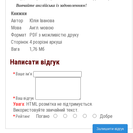
Вивчайте англійська із задоволенням!
Книжки
Автор
Юлія Іванова
Мова
Англ. мовою
Формат
PDF з можливістю друку
Сторінок
4 розрізні аркуші
Вага
1,76 Мб
Написати відгук
Ваше ім’я
Ваш відгук
Увага:
HTML розмітка не підтримується.
Використовуйте звичайний текст.
Погано
Добре
Рейтинг
Залишити відгук