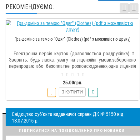
РЕКОМЕНДУЄМО:
Гра-доміно за темою "Одяг" (Clothes) (pdf з можливістю друку)
Електронна версія карток (дозволяється роздруківка). ❗️
Зверніть, будь ласка, увагу на ліцензійні умови:заборонено
перепродаж або безоплатне розповсюдження;одна ліцензія
дає право..
25.00грн.
КУПИТИ
Свідоцтво суб’єкта видавничої справи ДК № 5150 від
18.07.2016 р.
ПІДПИСАТИСЯ НА ПОВІДОМЛЕННЯ ПРО НОВИНКИ