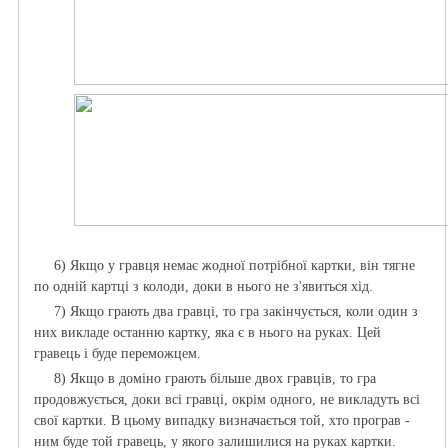
6)
Якщо у гравця немає жодної потрібної картки, він тягне
по одній картці з колоди, доки в нього не з'явиться хід.
7) Якщо грають два гравці, то гра закінчується, коли один з
них викладе останню картку, яка є в нього на руках. Цей
гравець і буде переможцем.
8) Якщо в доміно грають більше двох гравців, то гра
продовжується, доки всі гравці, окрім одного, не викладуть всі
свої картки. В цьому випадку визначається той, хто програв -
ним буде той гравець, у якого залишилися на руках картки
.