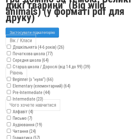
дикі тварини" (Big wild
animals) (у форматі pdf для
друку)
Застосувати підкатегорію
Вік / Класи
Дошкільнята (4-6 років) (26)
Початкова школа (77)
Середня школа (64)
Старша школа / Дорослі (від 14 до 99) (39)
Рівень
Beginner (з "нуля") (66)
Elementary (елементарний) (64)
Pre-Intermediate (44)
Intermediate (23)
Чого хочете навчитися
Алфавіт (4)
Письмо (7)
Аудіювання (19)
Читання (24)
Граматика (57)