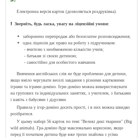
Електронна версія карток (дозволяється роздруківка
).
❗️ Зверніть, будь ласка, увагу на ліцензійні умови:
заборонено перепродаж або безоплатне розповсюдження;
одна ліцензія дає право на роботу з підручником:
- вчителю з необмеженою кількістю учнів;
- батькам зі своєю дитиною;
- самостійно для особистого навчання.
Вивчення англійських слів не буде проблемою для дитини,
якщо вміло чергувати веселі завдання з різними картковими
іграми та іграми-доміно. Ігри-доміно можна використовувати
на групових та індивідуальних заняттях, з учителем, з батьками
і навіть з бабусями і дідусями.
Правила у ігор-доміно досить прості, і в них можна швидко
розібратися.
У цьому наборі 56 карток по темі "Великі дикі тварини" (Big
wild animals). Гра-доміно буде максимально корисною, якщо
перед її початком дитина буде вже трохи знайома з усіма