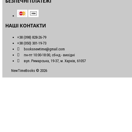
БЕЗПЕЧНІ ПЛАТЕЖІ
НАШІ КОНТАКТИ
+38 (098) 828-26-79
+38 (050) 301-19-73
booksnewtime@gmail.com
пн-пт 10:00-18:00, сб-нд - вихідні
вул. Римарська, 19-37, м. Харків, 61057
NewTimeBooks © 2026