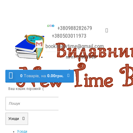
+380988282679
+380503011973
booksnewtime@gmail.com
пн-пт 10:00-18:00
0
Tоварів,
на
0.00грн.
Ваш кошик порожній :(
Усюди
Усюди