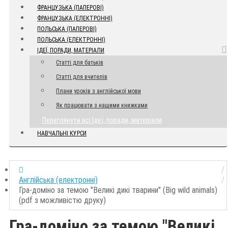
ФРАНЦУЗЬКА (ПАПЕРОВІ)
ФРАНЦУЗЬКА (ЕЛЕКТРОННІ)
ПОЛЬСЬКА (ПАПЕРОВІ)
ПОЛЬСЬКА (ЕЛЕКТРОННІ)
ІДЕЇ, ПОРАДИ, МАТЕРІАЛИ
Статті для батьків
Статті для вчителів
Плани уроків з англійської мови
Як працювати з нашими книжками
Переглянути всі Ідеї, поради, матеріали
НАВЧАЛЬНІ КУРСИ
Англійська (електронні)
Гра-доміно за темою "Великі дикі тварини" (Big wild animals)
(pdf з можливістю друку)
Гра-доміно за темою "Великі