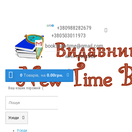
+380988282679
+380503011973
booksnewtime@gmail.com
пн-пт 10:00-18:00
0
Tоварів,
на
0.00грн.
Ваш кошик порожній :(
Усюди
Усюди