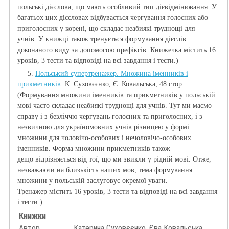
польські дієслова, що мають особливий тип дієвідмінювання. У
багатьох цих дієсловах відбувається чергування голосних або
приголосних у корені, що складає неабиякі труднощі для
учнів. У книжці також тренується формування дієслів
доконаного виду за допомогою префіксів. Книжечка містить 16
уроків, 3 тести та відповіді на всі завдання і тести.)
5.
Польський супертренажер. Множина іменників і
прикметників.
К. Суховєєнко, Є. Ковальська, 48 стор.
(Формування множини іменників та прикметників у польській
мові часто складає неабиякі труднощі для учнів. Тут ми маємо
справу і з безліччю чергувань голосних та приголосних, і з
незвичною для україномовних учнів різницею у формі
множини для чоловічо-особових і нечоловічо-особових
іменників. Форма множини прикметників також
дещо відрізняється від тої, що ми звикли у рідній мові. Отже,
незважаючи на близькість наших мов, тема формування
множини у польській заслуговує окремої уваги.
Тренажер містить 16 уроків, 3 тести та відповіді на всі завдання
і тести.)
Книжки
Автор
Катерина Суховєєнко, Єва Ковальська