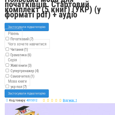
початківців. Стартовий
комплект (5 книг) (УКР) (у
форматі pdf) + аудіо
Застосувати підкатегорію
Рівень
Початковий (7)
Чого хочете навчитися
Читання (1)
Граматика (6)
Серія
Живі книги (3)
Супертренажер (4)
Самовчителі (1)
Мова книги
укр-пол (7)
Застосувати підкатегорію
Код товару:
4015512
Відгуків: 1