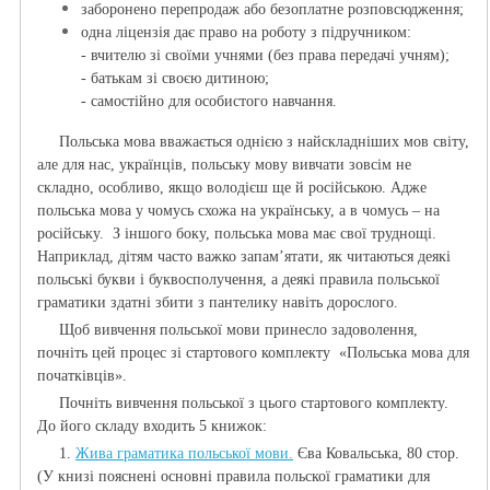
заборонено перепродаж або безоплатне розповсюдження;
одна ліцензія дає право на роботу з підручником:
- вчителю зі своїми учнями (без права передачі учням);
- батькам зі своєю дитиною;
- самостійно для особистого навчання.
Польська мова вважається однією з найскладніших мов світу,
але для нас, українців, польську мову вивчати зовсім не
складно, особливо, якщо володієш ще й російською. Адже
польська мова у чомусь схожа на українську, а в чомусь – на
російську. З іншого боку, польська мова має свої труднощі.
Наприклад, дітям часто важко запам’ятати, як читаються деякі
польські букви і буквосполучення, а деякі правила польської
граматики здатні збити з пантелику навіть дорослого.
Щоб вивчення польської мови принесло задоволення,
почніть цей процес зі стартового комплекту «Польська мова для
початківців».
Почніть вивчення польської з цього стартового комплекту.
До його складу входить 5 книжок:
1.
Жива граматика польської мови.
Єва Ковальська, 80 стор.
(У книзі пояснені основні правила польскої граматики для