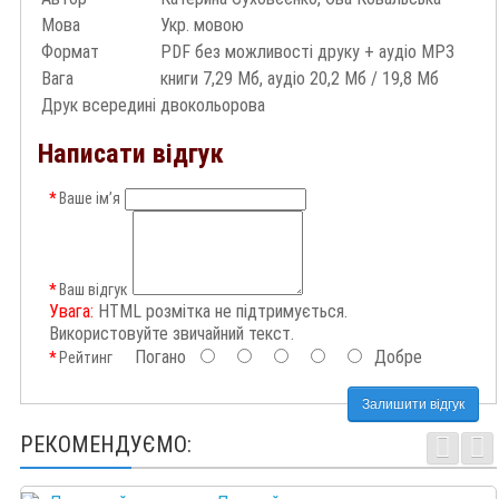
Мова
Укр. мовою
Формат
PDF без можливості друку + аудіо MP3
Вага
книги 7,29 Мб, аудіо 20,2 Мб / 19,8 Мб
Друк всередині
двокольорова
Написати відгук
Ваше ім’я
Ваш відгук
Увага:
HTML розмітка не підтримується.
Використовуйте звичайний текст.
Погано
Добре
Рейтинг
Залишити відгук
РЕКОМЕНДУЄМО: