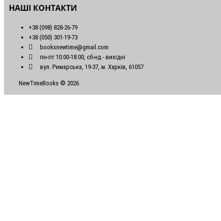
НАШІ КОНТАКТИ
+38 (098) 828-26-79
+38 (050) 301-19-73
booksnewtime@gmail.com
пн-пт 10:00-18:00, сб-нд - вихідні
вул. Римарська, 19-37, м. Харків, 61057
NewTimeBooks © 2026