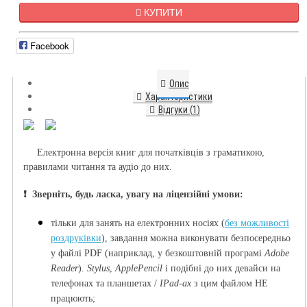
КУПИТИ
Facebook
Опис
Характеристики
Відгуки (1)
Електронна версія книг для початківців з граматикою,
правилами читання та аудіо до них.
❗️ Зверніть, будь ласка, увагу на ліцензійні умови:
тільки для занять на електронних носі
ях (
без можливості
роздруківки
), з
авдання можна виконувати безпосередньо
у файлі PDF (наприклад, у безкоштовній програмі
Adobe
Reader
).
Stylus
,
ApplePencil
і подібні до них девайси на
телефонах та планшетах /
IPad-ах
з цим файлом НЕ
працюють;