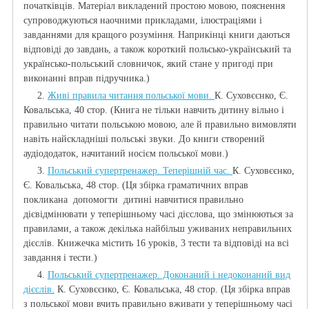
початківців. Матеріал викладений простою мовою, пояснення
супроводжуються наочними прикладами, ілюстраціями і
завданнями для кращого розуміння. Наприкінці книги даються
відповіді до завдань, а також короткий польсько-український та
українсько-польський словничок, який стане у пригоді при
виконанні вправ підручника.)
2.
Живі правила читання польської мови.
К. Суховєєнко, Є.
Ковальська, 40 стор. (Книга не тільки навчить дитину вільно і
правильно читати польською мовою, але й правильно вимовляти
навіть найскладніші польські звуки. До книги створений
аудіододаток, начитаний носієм польської мови.)
3.
Польський супертренажер. Теперішній час.
К. Суховєєнко,
Є. Ковальська, 48 стор. (Ця збірка граматичних вправ
покликана допомогти дитині навчитися правильно
дієвідмінювати у теперішньому часі дієслова, що змінюються за
правилами, а також декілька найбільш уживаних неправильних
дієслів. Книжечка містить 16 уроків, 3 тести та відповіді на всі
завдання і тести.)
4.
Польський супертренажер. Доконаний і недоконаний вид
дієслів.
К. Суховєєнко, Є. Ковальська, 48 стор. (Ця збірка вправ
з польської мови вчить правильно вживати у теперішньому часі