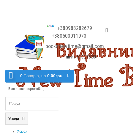
+380988282679
+380503011973
booksnewtime@gmail.com
пн-пт 10:00-18:00
0
Tоварів,
на
0.00грн.
Ваш кошик порожній :(
Усюди
Усюди