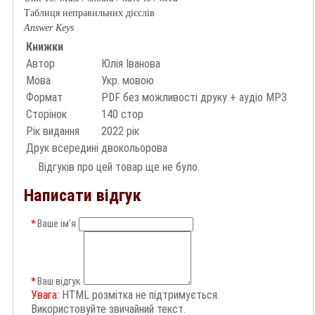
Таблиця неправильних дієслів
Answer Keys
Книжки
Автор
Юлія Іванова
Мова
Укр. мовою
Формат
PDF без можливості друку + аудіо MP3
Сторінок
140 стор
Рік видання
2022 рік
Друк всередині
двокольорова
Відгуків про цей товар ще не було.
Написати відгук
Ваше ім’я
Ваш відгук
Увага:
HTML розмітка не підтримується.
Використовуйте звичайний текст.