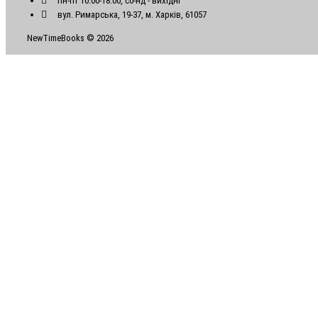
пн-пт 10:00-18:00, сб-нд - вихідні
вул. Римарська, 19-37, м. Харків, 61057
NewTimeBooks © 2026