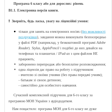
Програма 6 класу або для дорослих:
рівень
В1.1
.
Електронна версія книги.
❗️ Зверніть, будь ласка, увагу на ліцензійні умови:
тільки для занять на електронних носі
ях (
без можливості
роздруківки
), з
авдання можна виконувати безпосередньо
у файлі PDF (наприклад, у безкоштовній програмі
Adobe
Reader
).
Stylus
,
ApplePencil
і подібні до них девайси на
телефонах та планшетах /
IPad-ах
з цим файлом НЕ
працюють;
заборонено перепродаж або безоплатне розповсюдження;
одна ліцензія дає право на роботу з підручником:
- вчителю зі своїми учнями (без права передачі учням);
- батькам зі своєю дитиною;
- самостійно для особистого навчання.
Сучасний комплексний підручник для 6-го класу за
програмою МОН України з аудіододатком.
Нам пощастило: програма МОН для 6-го класу не дуже