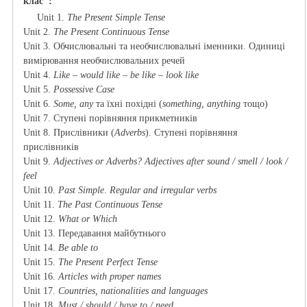
клас":
U
n
it 1.
The Present Simple Tense
U
n
it 2.
The Present Continuous Tense
U
n
it 3.
Обчислювальні та необчислювальні іменники. Одиниці
вимірювання необчислювальних речей
U
n
it 4.
Like – would like – be like – look like
U
n
it 5.
Possessive Case
U
n
it 6.
Some, any
та їхні похідні (
something, anything
тощо)
U
n
it 7. Ступені порівняння прикметників
U
n
it 8.
Прислівники (
Adverbs
). Ступені порівняння
прислівників
U
n
it 9.
Adjectives or Adverbs?
Adjectives after sound / smell / look /
feel
U
n
it 10.
Past Simple
.
Regular and irregular verbs
U
n
it 11.
The Past Continuous Tense
U
n
it 12.
What or Which
U
n
it 13. Передавання майбутнього
U
n
it 14.
Be able to
U
n
it 15
.
The Present Perfect Tense
U
n
it 16.
Articles with proper names
Un
it 17.
Countries, nationalities and languages
U
n
it 18.
Must / should / have to / need