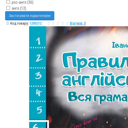
рос-англ (36)
англ (12)
Застосувати підкатегорію
Код товару:
1200212
Відгуків: 0