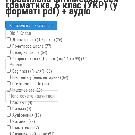
граматика. 6 клас (УКР) (у
форматі pdf) + аудіо
Застосувати підкатегорію
Вік / Класи
Дошкільнята (4-6 років) (26)
Початкова школа (77)
Середня школа (64)
Старша школа / Дорослі (від 14 до 99) (39)
Рівень
Beginner (з "нуля") (66)
Elementary (елементарний) (64)
Pre-Intermediate (44)
Intermediate (23)
Чого хочете навчитися
Алфавіт (4)
Письмо (7)
Аудіювання (19)
Читання (24)
Граматика (57)
Словниковий запас (59)