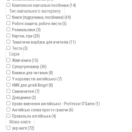
Комплексні навчальні посібники (14)
Тип навчального матеріалу
Книги (підручники, посібники) (69)
Робочі зошити, робочі листи (5)
Розмальовки (3)
Картки, ігри (20)
Тематичні ворбуки для вчителів (11)
Тести (3)
Серія
Живі книги (15)
Супертренажер (36)
Книжки для читання (8)
У королівстві англійської (7)
НМК для дітей Bingo! (8)
Самовчителі (7)
Довідники (2)
Ігрове вивчення англійської - Professor O'Game (1)
Англійські слова просто граючи (6)
Правильна англійська (4)
Мова книги
укр-англ (72)