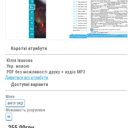
Короткі атрибути
Юлія Іванова
Укр. мовою
PDF без можливості друку + аудіо MP3
Дивитися всі атрибути
Доступні варіанти
Мова
англ-укр
Можливість розруківки
ні
255.00грн.