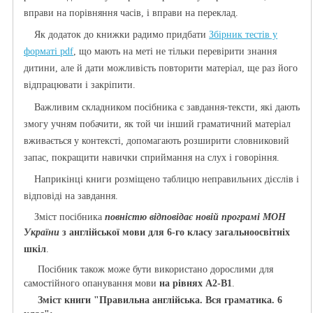
вправи на порівняння часів, і вправи на переклад.
Як додаток до книжки радимо придбати
Збірник тестів у
форматі
pdf
, що
мають на меті не тільки перевірити знання
дитини, але й дати можливість повторити матеріал, ще раз його
відпрацювати і закріпити.
Важливим складником посібника є завдання-тексти, які дають
змогу учням побачити, як той чи інший граматичний матеріал
вживається у контексті, допомагають розширити словниковий
запас, покращити навички сприймання на слух і говоріння.
Наприкінці книги розміщено таблицю неправильних дієслів і
відповіді на завдання.
Зміст посібника
повністю відповідає новій програмі МОН
України
з англійської мови для 6-го класу загальноосвітніх
шкіл
.
Посібник також може бути використано дорослими для
самостійного опанування мови
на рівнях А2-В1
.
Зміст книги "Правильна англійська. Вся граматика. 6