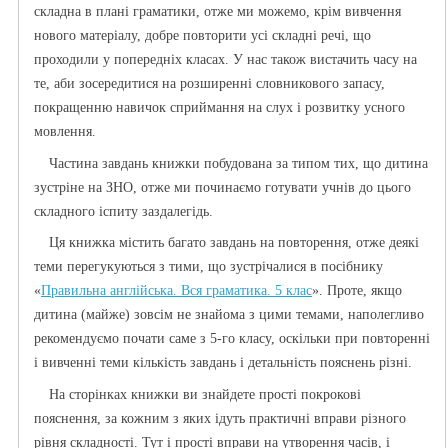
складна в плані граматики, отже ми можемо, крім вивчення
нового матеріалу, добре повторити усі складні речі, що
проходили у попередніх класах. У нас також вистачить часу на
те, аби зосередитися на розширенні словникового запасу,
покращенню навичок сприймання на слух і розвитку усного
мовлення.
Частина завдань книжки побудована за типом тих, що дитина
зустріне на ЗНО, отже ми починаємо готувати учнів до цього
складного іспиту заздалегідь.
Ця книжка містить багато завдань на повторення, отже деякі
теми перегукуються з тими, що зустрічалися в посібнику
«
Правильна англійська. Вся граматика. 5 клас
». Проте, якщо
дитина (майже) зовсім не знайома з цими темами, наполегливо
рекомендуємо почати саме з 5-го класу, оскільки при повторенні
і вивченні теми кількість завдань і детальність пояснень різні.
На сторінках книжки ви знайдете прості покрокові
пояснення, за кожним з яких ідуть практичні вправи різного
рівня складності. Тут і прості вправи на утворення часів, і