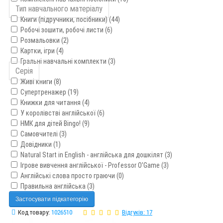
Тип навчального матеріалу
Книги (підручники, посібники) (44)
Робочі зошити, робочі листи (6)
Розмальовки (2)
Картки, ігри (4)
Гральні навчальні комплекти (3)
Серія
Живі книги (8)
Супертренажер (19)
Книжки для читання (4)
У королівстві англійської (6)
НМК для дітей Bingo! (9)
Самовчителі (3)
Довідники (1)
Natural Start in English - англійська для дошкілят (3)
Ігрове вивчення англійської - Professor O'Game (3)
Англійські слова просто граючи (0)
Правильна англійська (3)
Застосувати підкатегорію
Код товару:
1026510
Відгуків: 17