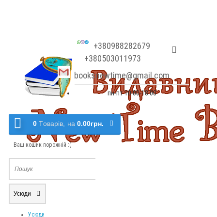
+380988282679
+380503011973
booksnewtime@gmail.com
пн-пт 10:00-18:00
0
Tоварів,
на
0.00грн.
Ваш кошик порожній :(
Усюди
Усюди