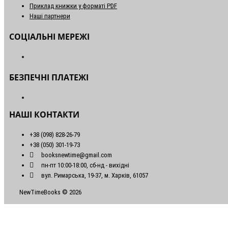
Приклад книжки у форматі PDF
Наші партнери
СОЦІАЛЬНІ МЕРЕЖІ
БЕЗПЕЧНІ ПЛАТЕЖІ
НАШІ КОНТАКТИ
+38 (098) 828-26-79
+38 (050) 301-19-73
booksnewtime@gmail.com
пн-пт 10:00-18:00, сб-нд - вихідні
вул. Римарська, 19-37, м. Харків, 61057
NewTimeBooks © 2026