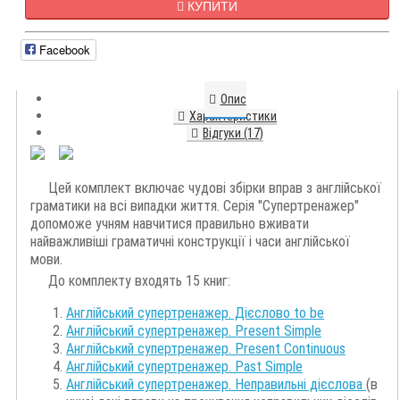
КУПИТИ
Facebook
Опис
Характеристики
Відгуки (17)
Цей
комплект
включає
чудові
збірки
вправ
з англійської
граматики
на
всі
випадки
життя
.
Серія
"
Супертренажер
"
допоможе
учням
навчитися
правильно
вживати
найважливіші
граматичні
конструкції
і
часи
англійської
мови
.
До комплекту входять 15 книг:
Англійський супертренажер. Дієслово to be
Англійський супертренажер. Present Simple
Англійський супертренажер.
Present Continuous
Англійський супертренажер. Past Simple
Англійський супертренажер.
Неправильні дієслова
(в