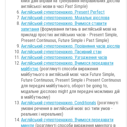
книзі дані вправи на тренування неправильних дієслів
англійської мови в часі
Past Simple
)
Англійський супертренажер.
Present Perfect
Англійський супертренажер.
Модальні дієслова
Англійський супертренажер. Вчимося ставити
запитання
(формування питань в англійській мові на
прикладі простих англійських часів - Present Simple,
Present Continuous, Future Simple і Past Simple)
Англійський супертренажер. Порівняння часів дієслів
Англійський супертренажер. Пасивний стан
Англійський супертренажер. Узгодження часів
Англійський супертренажер. Вчимося передавати
майбутнє
(розглянуті способи вираження
майбутнього в англійській мові: часи Future Simple,
Future Continuous; Present Simple і Present Continuous
для передачі майбутнього, оборот be going to,
модальне дієслово might для передачі можливих дій
в майбутньому)
Англійський супертренажер. Conditionals
(розглянуті
умовні речення в англійській мові: всі типи умов -
реальних і нереальних)
Англійський супертренажер. Вчимося передавати
минуле
(розглянуті способи вираження минулого в