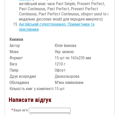
англійській мові: часи Past Simple, Present Perfect,
Past Continuous, Past Perfect, Present Perfect
Continuous, Past Perfect Continuous, оборот used to і
модальне дієслово would для передачі минулого)
Англійський супертренажер. Прикметники та
прислівники
Книжки
Автор
Юлія Іванова
Мова
Укр. мовою
Формат
15 шт по 165х235 мм
Вага
1210 г
Папір
Офсет
Друк всередині
Двокольорова
Обкладинка
М’яка ламінована
Кількість книг у комплекті
15 шт
Написати відгук
Ваше ім’я