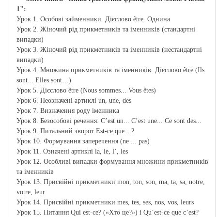
1":
Урок 1. Особові займенники. Дієслово être. Однина
Урок 2. Жіночий рід прикметників та іменників (стандартні
випадки)
Урок 3. Жіночий рід прикметників та іменників (нестандартні
випадки)
Урок 4. Множина прикметників та іменників. Дієслово être (Ils
sont... Elles sont…)
Урок 5. Дієслово être (Nous sommes... Vous êtes)
Урок 6. Неозначені артиклі un, une, des
Урок 7. Визначення роду іменника
Урок 8. Безособові речення: C’est un... C’est une... Ce sont des...
Урок 9. Питальний зворот Est-ce que…?
Урок 10. Формування заперечення (ne ... pas)
Урок 11. Означені артиклі la, le, l’, les
Урок 12. Особливі випадки формування множини прикметників
та іменників
Урок 13. Присвійні прикметники mon, ton, son, ma, ta, sa, notre,
votre, leur
Урок 14. Присвійні прикметники mes, tes, ses, nos, vos, leurs
Урок 15. Питання Qui est-ce? («Хто це?») і Qu’est-ce que c’est?