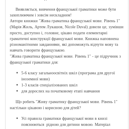
Виявляється, вивчення французької граматики мо
же бути
захоплюючим і зовсім нескладним!
Автори книжки "Жива граматика французької мови
. Рівень 1
"
(
Марія Жиль, Артем Лукашов, Nicole Duval
) довели це, зумівши
просто, доступно і, головне, цікаво подати елементарні
граматичні конструкції французької мови. Книжка наповнена
різноманітними завданнями, які допоможуть відчути мову та
навчать говорити
французькою
.
"Жива граматика французької мови
. Рівень 1
"
- це підручник з
французької граматики для:
5-6 класу загальноосвітніх шкіл (програма для другої
іноземної мови)
1-3 класів спеціалізованих шкіл
для дорослих на початковому етапі навчання
Що робить "Живу граматику французької мови. Рівень 1"
настільки цікавою і корисною для дітей?
Усі правила граматики французької мови в книзі
пояснюються рідною для дитини мовою. М
атеріал