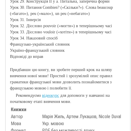
Урок 29. Конструкція Il y a. Питальна, заперечна форми
Урок 30. Питання Combien? («Скільки?»). Слова beaucoup
(«багато»),
peu («мало»), un peu («небагато»)
Урок 31. Інверсія
Урок 32. Дієслово pouvoir («могти») в теперішньому часі
Урок 33. Дієслово vouloir («хотіти») в теперішньому часі
Урок 34. Наказовий спосіб
Французько-український словник
Україно-французький словник
Відповіді до вправ
Придбавши цю книгу, ви зробите перший крок на шляху
вивчення нової мови!
Простий і зрозумілий опис правил
граматики французької мови дозволить познайомитися з
французькою мовою і полюбити її.
Рекомендуємо
відеокурс
для допомоги у навчанні на
початковому етапі вивчення мови.
Книжки
Автор
Марія Жиль, Артем Лукашов, Nicole Duval
Мова
Укр. мовою
Формат
PDF без можливості друку