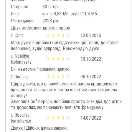
Сторінок
80 стор
Вага
книга 8,53 Мб, аудіо 11,8 Мб
Рік видання
2023 рік
Друк всередині
двокольорова
Юлія
12.03.2025
Мені дуже подобаються підручники цієї серії, доступне
пояснення, аудіо супровід. Рекомендую дуже
Nataliya
18.10.2022
Kolomiyets
Ви- невтомні Чарівники, дякую.
Оксана
06.10.2022
Щиро дякую, що в такий нелегкий час ви продовжуєте
працювати та надавати своїм клієнтам високий рівень
сервісу!
Замовила pdf версію, посібник просто знахідка для дітей
та дорослих, які починають вивчати французьку.
Rozaliya
14.07.2022
Isatchenko
Дякую! Дійсно, цікава книжка