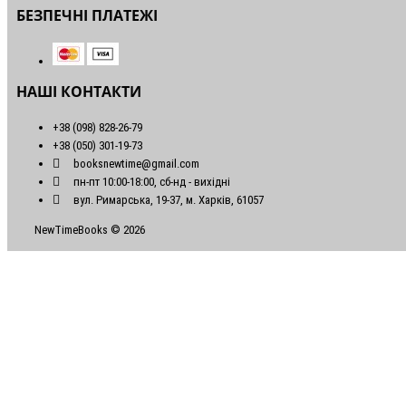
БЕЗПЕЧНІ ПЛАТЕЖІ
НАШІ КОНТАКТИ
+38 (098) 828-26-79
+38 (050) 301-19-73
booksnewtime@gmail.com
пн-пт 10:00-18:00, сб-нд - вихідні
вул. Римарська, 19-37, м. Харків, 61057
NewTimeBooks © 2026