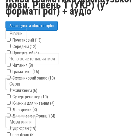
мови. Рівень 1 (УКР) (у
форматі pdf) + аудіо
Застосувати підкатегорію
Рівень
Початковий (13)
Середній (12)
Просунутий (5)
Чого хочете навчитися
Читання (8)
Граматика (16)
Словниковий запас (10)
Серія
Живі книги (6)
Супертренажер (10)
Книжки для читання (4)
Довідники (3)
Для життя у Франції (4)
Мова книги
укр-фран (19)
рос-фран (5)