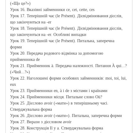
(«Що це?»)
Урок 16. Вказівні займенники ce, cet, cette, ces
Урок 17. Теперішній час (le Présent). Дієвідмінювання дієслів,
що закінчуються на -er
Урок 18. Теперішній час (le Présent). Дієвідмінювання дієслів,
що закінчуються на -er. Особливі випадки
Урок 19. Теперішній час (le Présent). Питальна, заперечна
форми
Урок 20. Передача родового відмінка за допомогою
прийменника de
Урок 21. Прийменник à. Передача належності. Питання À qui...?
(«Чий...?»)
Урок 22. Наголошені форми особових займенників: moi, toi, lui,
eux
Урок 23. Прийменники en, à і de з містами і країнами
Урок 24. Прийменники місця. Питальне слово Où?
Урок 25. Дієслово avoir («мати») в теперішньому часі.
Стверджувальна форма
Урок 26. Дієслово avoir («мати»). Питальна, заперечна форми
Урок 27. Вирази з дієсловом avoir
Урок 28. Конструкція Il y a. Стверджувальна форма