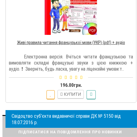
Живі правила читання французької мови (УКР) (pdf) + аудіо
Електронна версія. Вчіться читати французькою та
вимовляти складні французькі звуки з цією книжкою +
аудіо. ❗️ Зверніть, будь ласка, увагу на ліцензійні умови:т..
196.00грн.
КУПИТИ
Свідоцтво суб’єкта видавничої справи ДК № 5150 від
18.07.2016 р.
ПІДПИСАТИСЯ НА ПОВІДОМЛЕННЯ ПРО НОВИНКИ