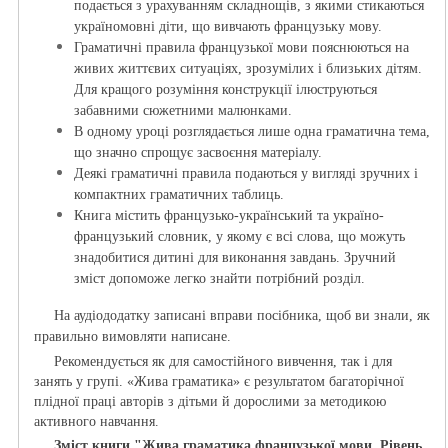
подається з урахуванням складнощів, з якими стикаються
україномовні діти, що вивчають французьку мову.
Граматичні правила французької мови пояснюються на
живих життєвих ситуаціях, зрозумілих і близьких дітям.
Для кращого розуміння конструкції ілюструються
забавними сюжетними малюнками.
В одному уроці розглядається лише одна граматична тема,
що значно спрощує засвоєння матеріалу.
Деякі граматичні правила подаються у вигляді зручних і
компактних граматичних таблиць.
Книга містить французько-український та україно-
французький словник, у якому є всі слова, що можуть
знадобитися дитині для виконання завдань.
Зручний
зміст допоможе легко знайти потрібний розділ.
На аудіододатку записані вправи посібника, щоб ви знали, як
правильно вимовляти написане.
Рекомендується як для самостійного вивчення, так і для
занять у групі.
«Жива граматика» є результатом багаторічної
плідної праці авторів з дітьми й дорослими за методикою
активного навчання.
Зміст книги "
Жива граматика французької мови. Рівень