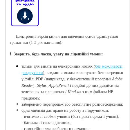
Електронна версія книги
для вивчення основ французької
граматики (
1-3 рік навчання
)
.
❗️ Зверніть, будь ласка, увагу на ліцензійні умови:
тільки для занять на електронних носі
ях (
без можливості
роздруківки
), з
авдання можна виконувати безпосередньо
у файлі PDF (наприклад, у безкоштовній програмі
Adobe
Reader
).
Stylus
,
ApplePencil
і подібні до них девайси на
телефонах та планшетах /
IPad-ах
з цим файлом НЕ
працюють;
заборонено перепродаж або безоплатне розповсюдження;
одна ліцензія дає право на роботу з підручником:
- вчителю зі своїми учнями (без права передачі учням);
- батькам зі своєю дитиною;
- самостійно для особистого навчання.