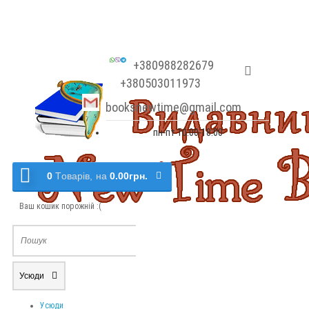
+380988282679
+380503011973
booksnewtime@gmail.com
пн-пт 10:00-18:00
0
Tоварів,
на
0.00грн.
Ваш кошик порожній :(
Усюди
Усюди