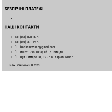
БЕЗПЕЧНІ ПЛАТЕЖІ
НАШІ КОНТАКТИ
+38 (098) 828-26-79
+38 (050) 301-19-73
booksnewtime@gmail.com
пн-пт 10:00-18:00, сб-нд - вихідні
вул. Римарська, 19-37, м. Харків, 61057
NewTimeBooks © 2026