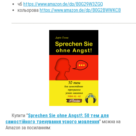
чб 
https://www.amazon.de/dp/B0G29W3ZGQ
к
ольорова 
https://www.amazon.de/dp/B0G2BWWKCB
___________________
________________________
________
Купити "
Sprechen Sie ohne Angst!: 50 тем для
самостійного тренування усного мовлення
" можна на
Amazon за посиланням: