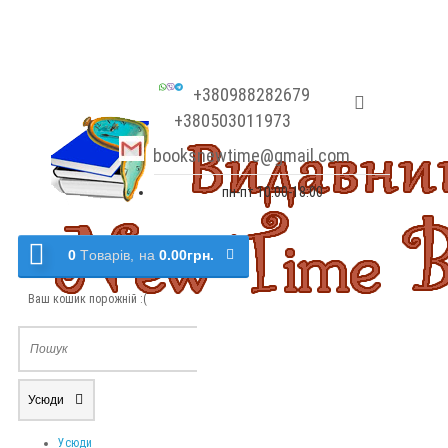
+380988282679
+380503011973
booksnewtime@gmail.com
пн-пт 10:00-18:00
0
Tоварів,
на
0.00грн.
Ваш кошик порожній :(
Усюди
Усюди