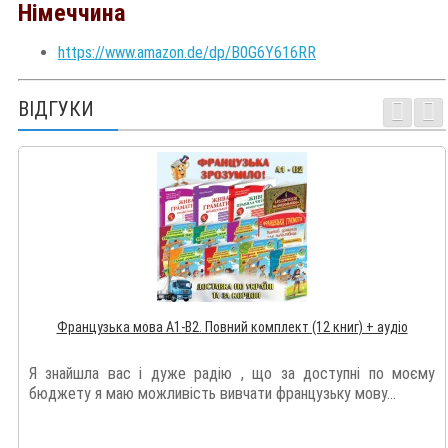
Німеччина
https://www.amazon.de/dp/B0G6Y616RR
ВІДГУКИ
Французька мова А1-В2. Повний комплект (12 книг) + аудіо
Я знайшла вас і дуже радію , що за доступні по моєму
бюджету я маю можливість вивчати французьку мову...