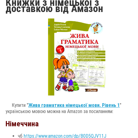
Книжки з німецької з
доставкою від Амазон
Купити "
Жива граматика німецької мови. Рівень 1
"
українською мовою можна на Amazon за посиланням:
Німеччина
чб 
https://www.amazon.com/dp/B0D5QJV11J