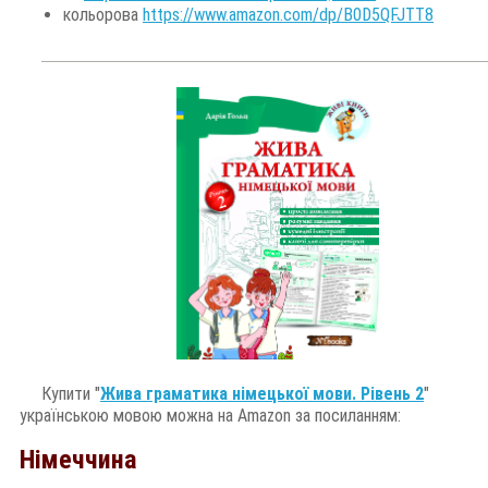
к
ольорова 
https://www.amazon.com/dp/B0D5QFJTT8
___________________
________________________
________
Купити "
Жива граматика німецької мови. Рівень 2
"
українською мовою можна на Amazon за посиланням:
Німеччина