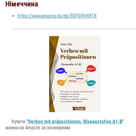
Німеччина
https://www.amazon.de/dp/B0FSRVK8TK
___________________
________________________
________
Купити "
Verben mit präpositionen. Niveaustufen A1-B
"
можна на Amazon за посиланням: